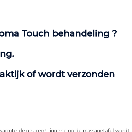
 Aroma Touch behandeling ?
ng.
praktijk of wordt verzonden
 warmte, de geuren ! Liggend op de massagetafel wordt