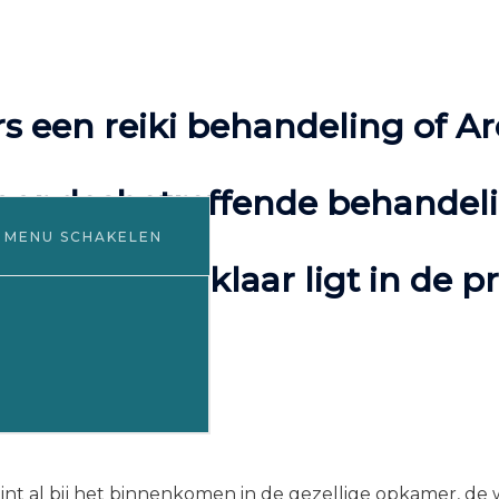
ers een reiki behandeling of
oor desbetreffende behandeli
MENU SCHAKELEN
t hij voor je klaar ligt in de 
ient.
?
int al bij het binnenkomen in de gezellige opkamer, de