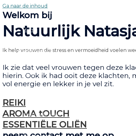
Ga naar de inhoud
Welkom bij
Natuurlijk Natasj
Home
Ik help vrouwen die stress en vermoeidheid voelen we
Wie ben ik?
Ik zie dat veel vrouwen tegen deze kl
Reiki
hierin. Ook ik had ooit deze klachten, 
vol energie en lekker in je vel zit.
Aroma touch
REIKI
AROMA tOUCH
Essentiële oliën
ESSENTIËLE OLIËN
neem contact met me op